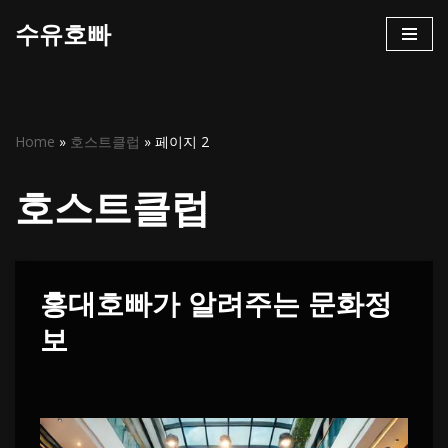
수유호빠
콘
텐
츠
로
Home
»
호스트클럽
»
페이지 2
건
너
호스트클럽
뛰
기
홍대호빠가 알려주는 문화정
보