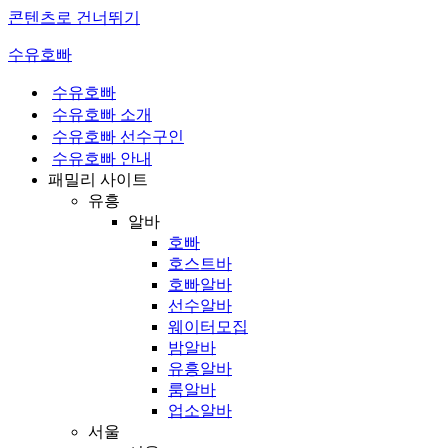
콘텐츠로 건너뛰기
수유호빠
수유호빠
수유호빠 소개
수유호빠 선수구인
수유호빠 안내
패밀리 사이트
유흥
알바
호빠
호스트바
호빠알바
선수알바
웨이터모집
밤알바
유흥알바
룸알바
업소알바
서울