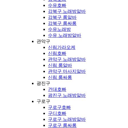
수유호빠
강북구 노래방알바
강북구 룸알바
강북구 룸싸롱
수유노래방
수유 노래방알바
관악구
신림가라오케
신림호빠
관악구 노래방알바
신림 룸알바
관악구 마사지알바
신림 룸싸롱
광진구
건대호빠
광진구 노래방알바
구로구
구로구호빠
구디호빠
구로구 노래방알바
구로구 룸싸롱