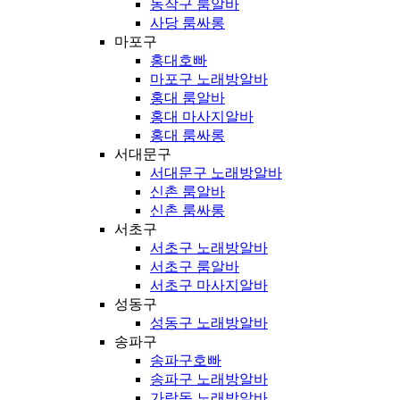
동작구 룸알바
사당 룸싸롱
마포구
홍대호빠
마포구 노래방알바
홍대 룸알바
홍대 마사지알바
홍대 룸싸롱
서대문구
서대문구 노래방알바
신촌 룸알바
신촌 룸싸롱
서초구
서초구 노래방알바
서초구 룸알바
서초구 마사지알바
성동구
성동구 노래방알바
송파구
송파구호빠
송파구 노래방알바
가락동 노래방알바