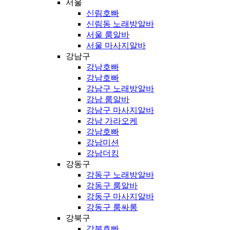
서울
신림호빠
신림동 노래방알바
서울 룸알바
서울 마사지알바
강남구
강남호빠
강남호빠
강남구 노래방알바
강남 룸알바
강남구 마사지알바
강남 가라오케
강남호빠
강남미션
강남더킹
강동구
강동구 노래방알바
강동구 룸알바
강동구 마사지알바
강동구 룸싸롱
강북구
강북호빠