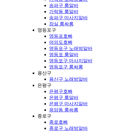
송파구 룸알바
가락동 룸알바
송파구 마사지알바
잠실 룸싸롱
영등포구
영등포호빠
여의도호빠
영등포구 노래방알바
영등포 룸알바
영등포구 마사지알바
영등포구 룸싸롱
용산구
용산구 노래방알바
은평구
은평구호빠
은평구 룸알바
은평구 마사지알바
응암동 룸싸롱
종로구
종로호빠
종로구 노래방알바