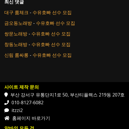
최신 댓글
대구 룸체크
-
수유호빠 선수 모집
금오동노래방
-
수유호빠 선수 모집
쌍문노래방
-
수유호빠 선수 모집
창동노래방
-
수유호빠 선수 모집
신림 룸싸롱
-
수유호빠 선수 모집
사이트 제작 문의
부산 강서구 유통단지1로 50, 부산티플렉스 219동 207호
010-8127-6082
itzzi2
홈페이지 바로가기
알바의 모든 것