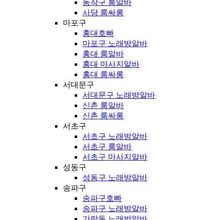
동작구 룸알바
사당 룸싸롱
마포구
홍대호빠
마포구 노래방알바
홍대 룸알바
홍대 마사지알바
홍대 룸싸롱
서대문구
서대문구 노래방알바
신촌 룸알바
신촌 룸싸롱
서초구
서초구 노래방알바
서초구 룸알바
서초구 마사지알바
성동구
성동구 노래방알바
송파구
송파구호빠
송파구 노래방알바
가락동 노래방알바