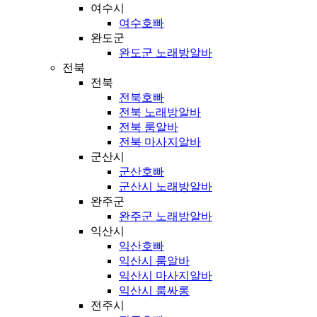
여수시
여수호빠
완도군
완도군 노래방알바
전북
전북
전북호빠
전북 노래방알바
전북 룸알바
전북 마사지알바
군산시
군산호빠
군산시 노래방알바
완주군
완주군 노래방알바
익산시
익산호빠
익산시 룸알바
익산시 마사지알바
익산시 룸싸롱
전주시