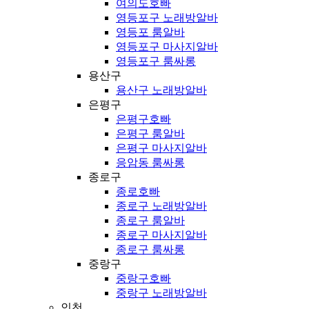
여의도호빠
영등포구 노래방알바
영등포 룸알바
영등포구 마사지알바
영등포구 룸싸롱
용산구
용산구 노래방알바
은평구
은평구호빠
은평구 룸알바
은평구 마사지알바
응암동 룸싸롱
종로구
종로호빠
종로구 노래방알바
종로구 룸알바
종로구 마사지알바
종로구 룸싸롱
중랑구
중랑구호빠
중랑구 노래방알바
인천