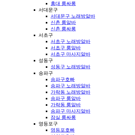
홍대 룸싸롱
서대문구
서대문구 노래방알바
신촌 룸알바
신촌 룸싸롱
서초구
서초구 노래방알바
서초구 룸알바
서초구 마사지알바
성동구
성동구 노래방알바
송파구
송파구호빠
송파구 노래방알바
가락동 노래방알바
송파구 룸알바
가락동 룸알바
송파구 마사지알바
잠실 룸싸롱
영등포구
영등포호빠