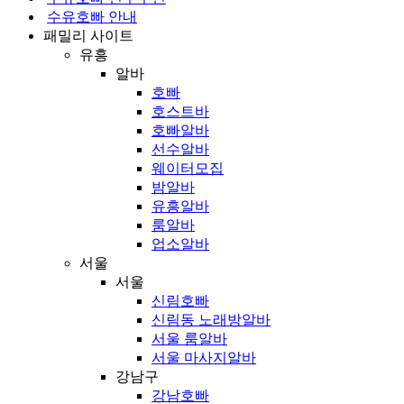
메
션
수유호빠 안내
뉴
메
패밀리 사이트
뉴
유흥
알바
호빠
호스트바
호빠알바
선수알바
웨이터모집
밤알바
유흥알바
룸알바
업소알바
서울
서울
신림호빠
신림동 노래방알바
서울 룸알바
서울 마사지알바
강남구
강남호빠