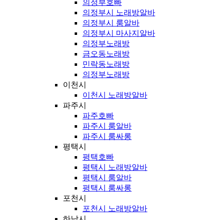
의정부호빠
의정부시 노래방알바
의정부시 룸알바
의정부시 마사지알바
의정부노래방
금오동노래방
민락동노래방
의정부노래방
이천시
이천시 노래방알바
파주시
파주호빠
파주시 룸알바
파주시 룸싸롱
평택시
평택호빠
평택시 노래방알바
평택시 룸알바
평택시 룸싸롱
포천시
포천시 노래방알바
하남시