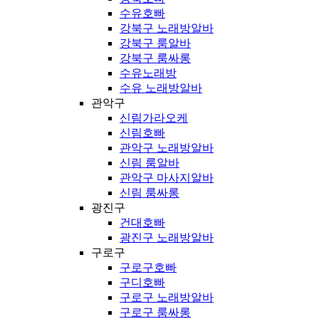
수유호빠
강북구 노래방알바
강북구 룸알바
강북구 룸싸롱
수유노래방
수유 노래방알바
관악구
신림가라오케
신림호빠
관악구 노래방알바
신림 룸알바
관악구 마사지알바
신림 룸싸롱
광진구
건대호빠
광진구 노래방알바
구로구
구로구호빠
구디호빠
구로구 노래방알바
구로구 룸싸롱