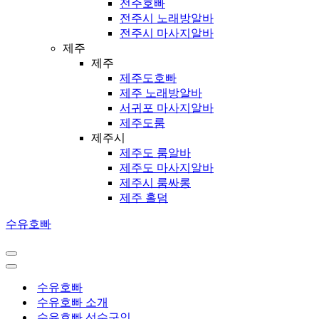
전주호빠
전주시 노래방알바
전주시 마사지알바
제주
제주
제주도호빠
제주 노래방알바
서귀포 마사지알바
제주도룸
제주시
제주도 룸알바
제주도 마사지알바
제주시 룸싸롱
제주 홀덤
수유호빠
내
비
내
게
비
수유호빠
이
게
수유호빠 소개
션
이
수유호빠 선수구인