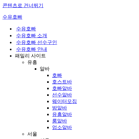
콘텐츠로 건너뛰기
수유호빠
수유호빠
수유호빠 소개
수유호빠 선수구인
수유호빠 안내
패밀리 사이트
유흥
알바
호빠
호스트바
호빠알바
선수알바
웨이터모집
밤알바
유흥알바
룸알바
업소알바
서울