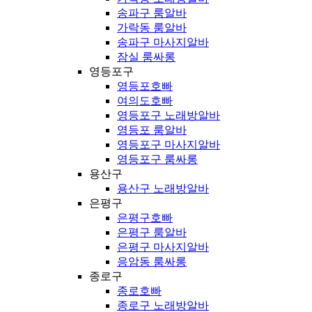
송파구 룸알바
가락동 룸알바
송파구 마사지알바
잠실 룸싸롱
영등포구
영등포호빠
여의도호빠
영등포구 노래방알바
영등포 룸알바
영등포구 마사지알바
영등포구 룸싸롱
용산구
용산구 노래방알바
은평구
은평구호빠
은평구 룸알바
은평구 마사지알바
응암동 룸싸롱
종로구
종로호빠
종로구 노래방알바