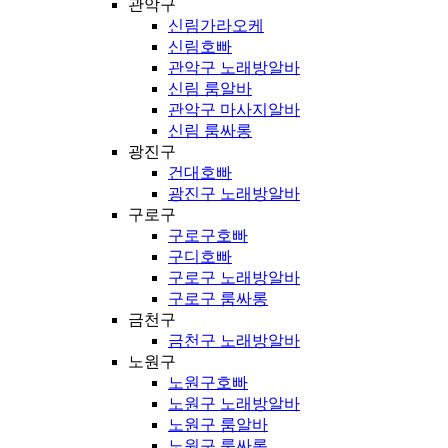
관악구
신림가라오케
신림호빠
관악구 노래방알바
신림 룸알바
관악구 마사지알바
신림 룸싸롱
광진구
건대호빠
광진구 노래방알바
구로구
구로구호빠
구디호빠
구로구 노래방알바
구로구 룸싸롱
금천구
금천구 노래방알바
노원구
노원구호빠
노원구 노래방알바
노원구 룸알바
노원구 룸싸롱