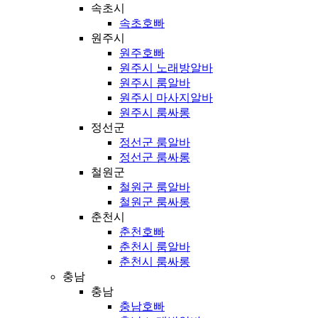
속초시
속초호빠
원주시
원주호빠
원주시 노래방알바
원주시 룸알바
원주시 마사지알바
원주시 룸싸롱
정선군
정선군 룸알바
정선군 룸싸롱
철원군
철원군 룸알바
철원군 룸싸롱
춘천시
춘천호빠
춘천시 룸알바
춘천시 룸싸롱
충남
충남
충남호빠