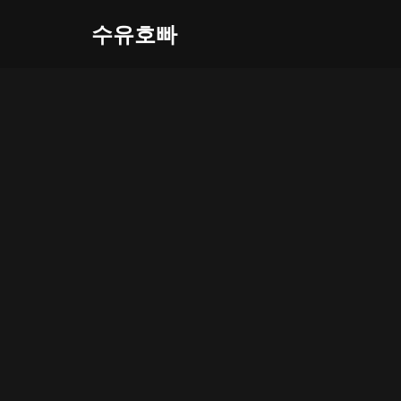
수유호빠
콘
텐
츠
로
건
너
뛰
기